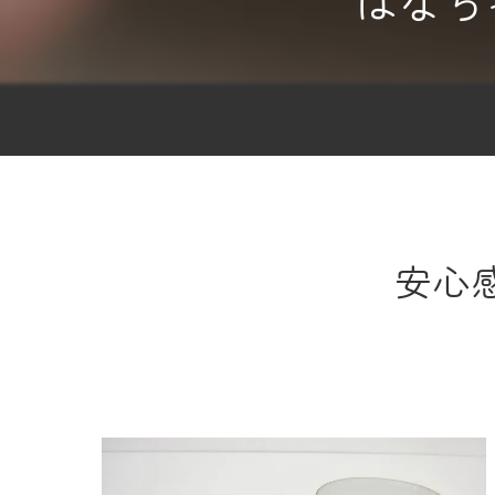
はなち
安心