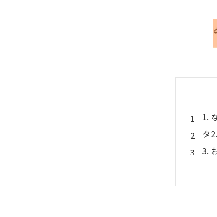
1
タ
3
4
5