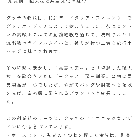
創業期：職人技と乗馬文化の融合
グッチの物語は、1921年、イタリア・フィレンツェで
グッチオ・グッチによって始まりました。彼はロンド
ンの高級ホテルでの勤務経験を通じて、洗練された上
流階級のライフスタイルと、彼らが持つ上質な旅行用
バッグに魅了されます。
その経験を活かし、「最高の素材」と「卓越した職人
技」を融合させたレザーグッズ工房を創業。当初は馬
具製品が中心でしたが、やがてバッグや財布へと領域
を広げ、富裕層に愛されるブランドへと成長しまし
た。
この創業期のルーツは、グッチのアイコニックなデザ
インに今も息づいています。
・ホースビット: 馬具のくつわを模した金具は、創業