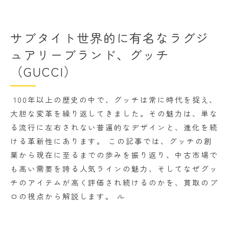
高く売れる理由とは？グッチ製品の資産価値
まとめ：グッチは「歴史」と「未来」を繋ぐブ
サブタイト世界的に有名なラグジ
ランド
ュアリーブランド、グッチ
（GUCCI）
100年以上の歴史の中で、グッチは常に時代を捉え、
大胆な変革を繰り返してきました。その魅力は、単な
る流行に左右されない普遍的なデザインと、進化を続
ける革新性にあります。 この記事では、グッチの創
業から現在に至るまでの歩みを振り返り、中古市場で
も高い需要を誇る人気ラインの魅力、そしてなぜグッ
チのアイテムが高く評価され続けるのかを、買取のプ
ロの視点から解説します。 ル