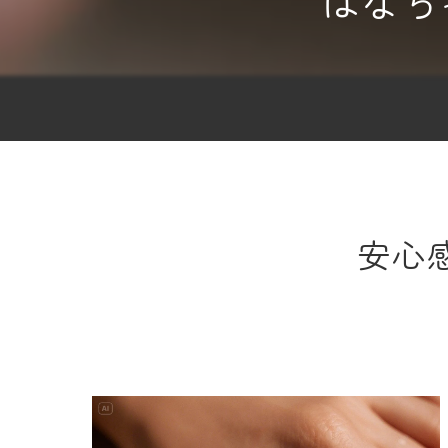
はなち
安心