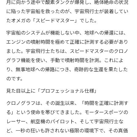
月に向かう途中で酸素タンクが爆発し、絶体絶命の状況
に陥った宇宙船を救ったのが、宇宙飛行士が装着してい
たオメガの「スピードマスター」でした。
宇宙船のシステムが機能しない中、地球への帰還には、
エンジンの噴射時間を極めて正確に計測する必要があり
ました。宇宙飛行士たちは、スピードマスターのクロノ
グラフ機能を使い、手動で噴射時間を計測。これによ
り、無事地球への帰路につき、奇跡的な生還を果たした
のです。
見た目以上に「プロフェッショナル仕様」
クロノグラフは、その誕生以来、「時間を正確に計測す
る」という使命を帯びてきました。モータースポーツの
レーサー、航空機のパイロット、そして宇宙飛行士な
ど、一秒の狂いも許されない極限の環境下で、その真価