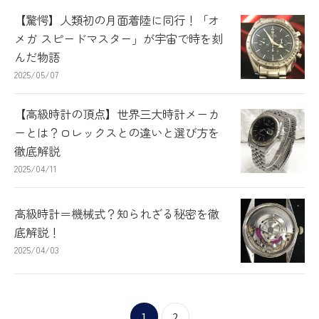
【驚愕】人類初の月面着陸に同行！「オ
メガ スピードマスター」が宇宙で時を刻
んだ物語
2025/05/07
【高級時計の頂点】世界三大時計メーカ
ーとは？ロレックスとの違いと選び方を
徹底解説
2025/04/11
高級時計＝機械式？知られざる秘密を徹
底解説！
2025/04/03
1
2