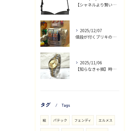
【シャネルより賢い選択】今こそ熱い「ミドルブランド」バッグ厳選3選！—買取店が教える”価格高騰時代”の新常識
2025/12/07
値段が付くブリキのおもちゃと付かないブリキのおもちゃの違いとは？高額査定になる7つの条件と国別モデル徹底解説
2025/11/06
【知らなきゃ損】時計の「マニュファクチュール」とは？買取価格も変わる真の高級時計の価値
タグ
Tags
絵
パテック
フェンディ
エルメス