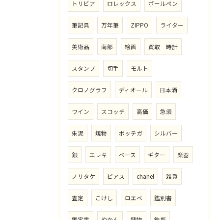
トリビア
ロレックス
ボールペン
筆記具
万年筆
ZIPPO
ライター
美術品
南部
絵画
買取 時計
スタンプ
切手
モルト
クロノグラフ
ディオール
日本酒
ワイン
スコッチ
高価
急須
朱泥
焼物
ボッテガ
シルバー
銀
エレキ
ベース
ギター
楽器
ノリタケ
ピアス
chanel
雑貨
査定
こけし
ロエベ
鑑別書
鑑定書
やかん
鋳物
鉄瓶