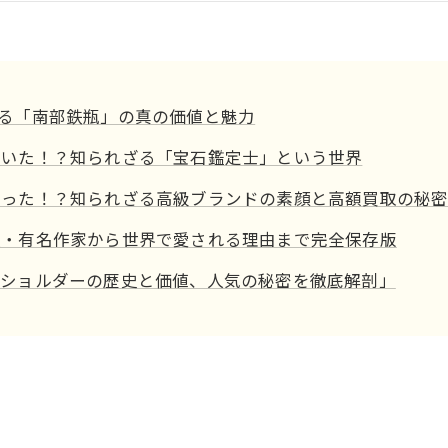
. ロマンと科学の融合！宇宙で熟成された「幻のウイスキー
とめ
する「南部鉄瓶」の真の価値と魅力
ていた！？知られざる「宝石鑑定士」という世界
作った！？知られざる高級ブランドの素顔と高額買取の秘
類・有名作家から世界で愛される理由まで完全保存版
ンショルダーの歴史と価値、人気の秘密を徹底解剖」