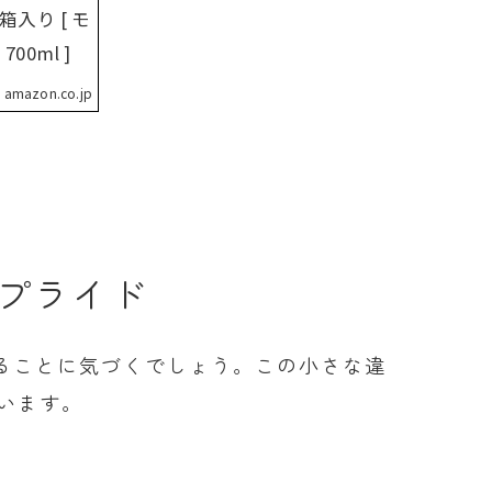
入り [ モ
00ml ]
amazon.co.jp
史とプライド
があることに気づくでしょう。この小さな違
います。