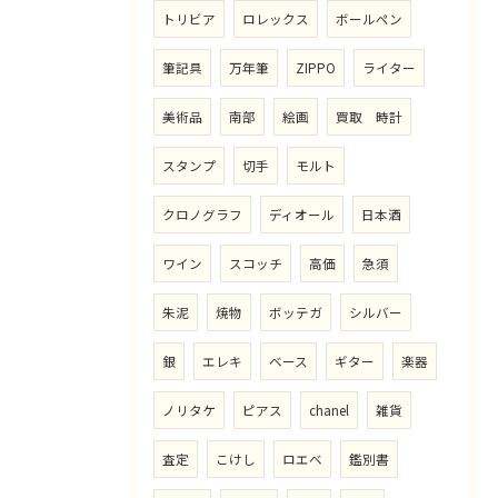
トリビア
ロレックス
ボールペン
筆記具
万年筆
ZIPPO
ライター
美術品
南部
絵画
買取 時計
スタンプ
切手
モルト
クロノグラフ
ディオール
日本酒
ワイン
スコッチ
高価
急須
朱泥
焼物
ボッテガ
シルバー
銀
エレキ
ベース
ギター
楽器
ノリタケ
ピアス
chanel
雑貨
査定
こけし
ロエベ
鑑別書